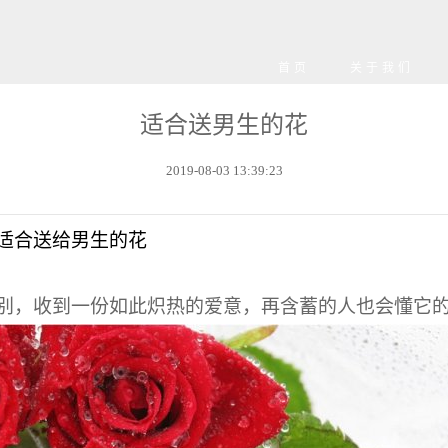
首页
关于我们
适合送男生的花
2019-08-03 13:39:23
家居绿
公司
绿植
花匠
绿化
植物这
发展
绿化
绿化
绿植
适合送给男生的花
庭院生
合作
绿植
花边
绿植
别，收到一份如此炽热的爱意，再含蓄的人也会懂它
每周一
家居