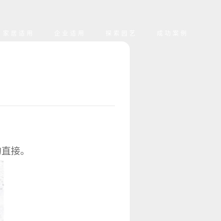
家居适用
企业适用
探索园艺
成功案例
植
简介
租赁
生活
景观
点事
历程
工程
景观
租赁
活
伙伴
墙
故事
墙
的直接。
花
庭院